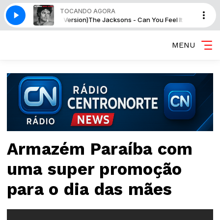
TOCANDO AGORA
 You Feel It (7 Version)
The Jacksons - Can You Feel It (7 Version)
MENU
Armazém Paraíba com
uma super promoção
para o dia das mães