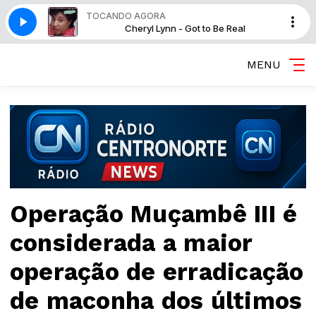
TOCANDO AGORA
o Be Real
Cheryl Lynn - Got to Be Real
MENU
Operação Muçambê III é
considerada a maior
operação de erradicação
de maconha dos últimos