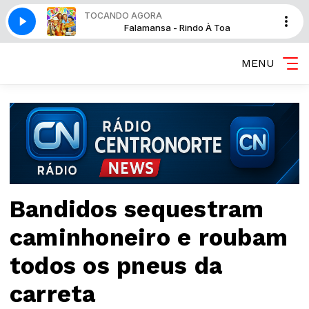
TOCANDO AGORA
indo À Toa
Falamansa - Rindo À Toa
MENU
Bandidos sequestram
caminhoneiro e roubam
todos os pneus da
carreta