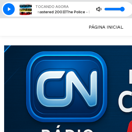
TOCANDO AGORA
ou Take (Remastered 2003)
The Police - Every Breath You Take (Remaster
PÁGINA INICIAL