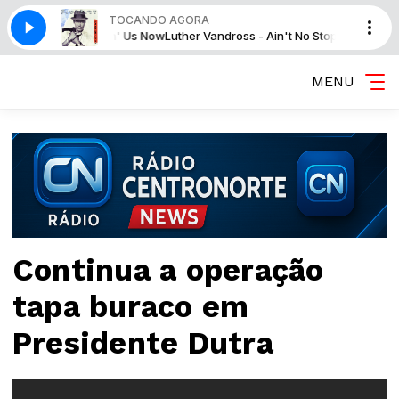
TOCANDO AGORA
s - Ain't No Stoppin' Us Now
Luther Vandross - Ain't No Stoppin' Us Now
MENU
Continua a operação
tapa buraco em
Presidente Dutra