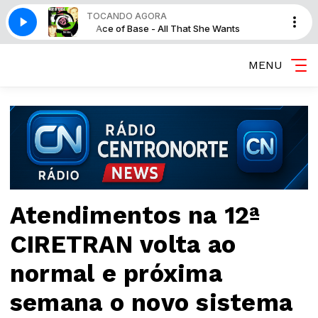
TOCANDO AGORA
 She Wants
Ace of Base - All That She Wants
MENU
Atendimentos na 12ª
CIRETRAN volta ao
normal e próxima
semana o novo sistema