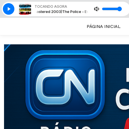
TOCANDO AGORA
u Take (Remastered 2003)
The Police - Every Breath You Take (Remastere
PÁGINA INICIAL