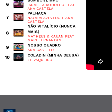
BOMBONZINHO
6
ISRAEL & RODOLFO FEAT-
ANA CASTELA
PALHAÇA
7
NAYARA AZEVEDO E ANA
CASTELA
NÃO VITALÍCIO (NUNCA
MAIS)
8
MATHEUS & KAUAN FEAT
MARI FERNANDES
NOSSO QUADRO
9
ANA CASTELO
COLADIN (MINHA DEUSA)
10
ZÉ VAQUEIRO