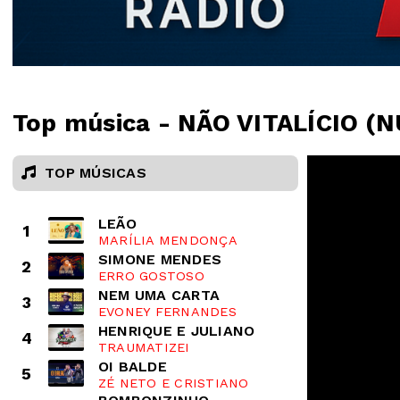
Top música - NÃO VITALÍCIO (
TOP MÚSICAS
LEÃO
1
MARÍLIA MENDONÇA
SIMONE MENDES
2
ERRO GOSTOSO
NEM UMA CARTA
3
EVONEY FERNANDES
HENRIQUE E JULIANO
4
TRAUMATIZEI
OI BALDE
5
ZÉ NETO E CRISTIANO