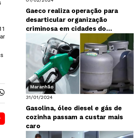
s
Gaeco realiza operação para
o
desarticular organização
criminosa em cidades do
11
ar
Maranhão
as
Maranhão
31/01/2024
Gasolina, óleo diesel e gás de
cozinha passam a custar mais
caro