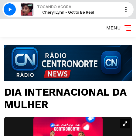
TOCANDO AGORA
 Real
Cheryl Lynn - Got to Be Real
MENU
DIA INTERNACIONAL DA
MULHER